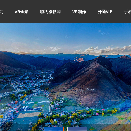
页
VR全景
特约摄影师
VR制作
开通VIP
手