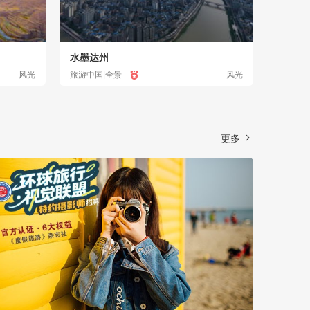
水墨达州
风光
旅游中国|全景
风光
更多