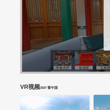
VR视频
360°看中国